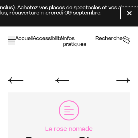
Aller au contenu principal
s). Achetez vos places de spectacles et vos abonnements
éouverture mercredi 09 septembre.
Fer
Accueil
Accessibilité
Infos
Recherche
pratiques
La rose nomade