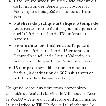
1 atelier architecture
avec
7 adolescent.e.s
de la maison des Genêts pour co-créer la
Microtopie « Refuge(s) » installée au Forum
Vert
3 ateliers de pratique artistique
,
3 temps de
lectures
pour les enfants,
1 journée jeux de
société
à destination de
178 enfants et
parents
3 jours d'ateliers théâtre
avec l'équipe de
L'Amicale à destination de
15 enfants
du
Centre d'Accueil et de Loisirs Valentin, en
préparation du spectacle
L'enfance majeure
15 temps de sensibilisation
en amont du
festival, à destination de
567 habitantes et
habitants
de Villeneuve d'Ascq
Un grand merci aux nombreux partenaires
associés au festival : la Ville de Villeneuve d’Ascq,
le WAAO - Centre d’architecture et d’urbanisme,
la médiathèque Till l’Espiègle, la ludothèque Le