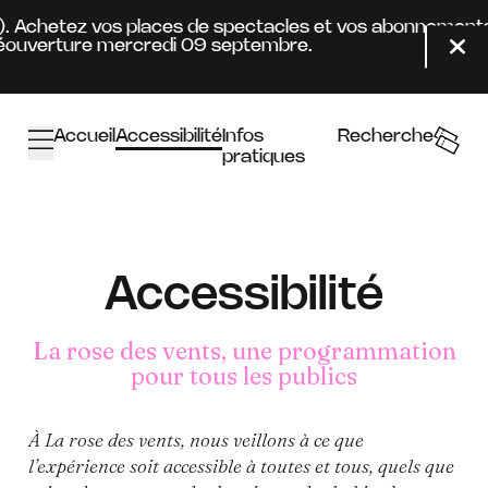
Aller au contenu principal
). Achetez vos places de spectacles et vos abonnements à
ouverture mercredi 09 septembre.
Fer
Accueil
Accessibilité
Infos
Recherche
pratiques
Accessibilité
La rose des vents, une programmation
pour tous les publics
À La rose des vents, nous veillons à ce que
l’expérience soit accessible à toutes et tous, quels que