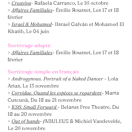
>
Creaviva
- Rafaela Carrasco, Le 16 octobre
>
Affaires Familiales
- Émilie Rousset, Les 17 et 18
février
>
Israel & Mohamed
- IIsrael Galván et Mohamed El
Khatib, Le 04 juin
Surtitrage adapté
>
Affaires Familiales
- Émilie Rousset, Les 17 et 18
février
Surtitrage simple en français
>
Androgynous. Portrait of a Naked Dancer
- Lola
Arias, Le 13 novembre
>
Corvidae. Quand les espèces se regardent
- Marta
Cuscunà, Du 18 au 21 novembre
>
KS6: Small Forward
- Belarus Free Theatre, Du
18 au 20 novembre
>
Out of hands
-
f
ABULEUS & Michiel Vandevelde,
Le 26 novembre