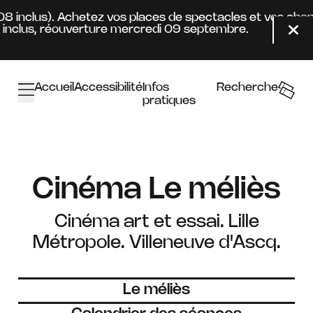
Aller au contenu principal
4.08 inclus). Achetez vos places de spectacles et vos ab
inclus, réouverture mercredi 09 septembre.
Fer
Accueil
Accessibilité
Infos
Recherche
pratiques
Cinéma Le méliès
Cinéma art et essai. Lille
Métropole. Villeneuve d'Ascq.
Le méliès