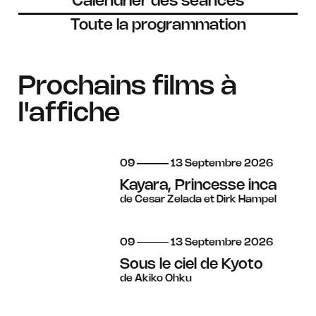
Calendrier des séances
Toute la programmation
Prochains films à
l'affiche
du
au
septembre
09
13
Septembre
2026
Kayara, Princesse inca
de Cesar Zelada et Dirk Hampel
du
au
septembre
09
13
Septembre
2026
Sous le ciel de Kyoto
de Akiko Ohku