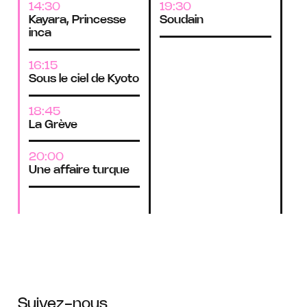
14:30
19:30
18
Kayara, Princesse
Soudain
Un
inca
20
16:15
No
Sous le ciel de Kyoto
18:45
La Grève
20:00
Une affaire turque
Suivez-nous