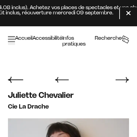
Aller au contenu principal
24.08 inclus). Achetez vos places de spectacles et vos a
t inclus, réouverture mercredi 09 septembre.
Fer
Accueil
Accessibilité
Infos
Recherche
pratiques
Juliette Chevalier
Cie La Drache