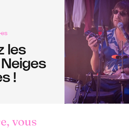
·es
 les
 Neiges
s !
e, vous