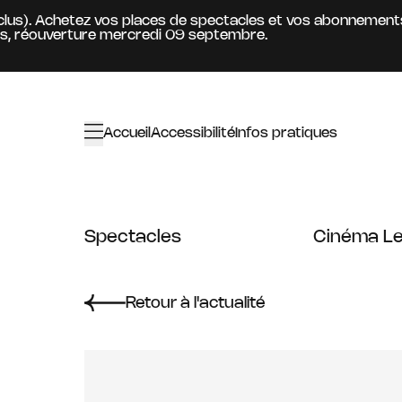
Aller au contenu principal
). Achetez vos places de spectacles et vos abonnements à to
ouverture mercredi 09 septembre.
Accueil
Accessibilité
Infos pratiques
Spectacles
Cinéma Le
Retour à l'actualité