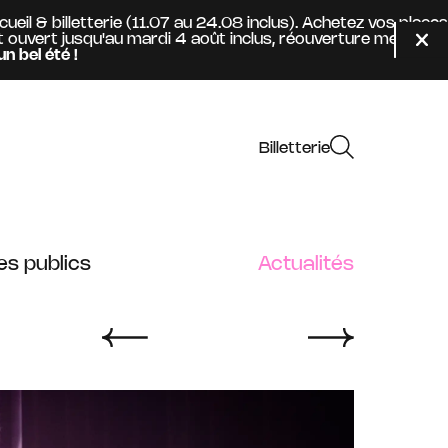
 billetterie (11.07 au 24.08 inclus). Achetez vos places de
t jusqu'au mardi 4 août inclus, réouverture mercredi 09 se
Fer
té !
Billetterie
es publics
Actualités