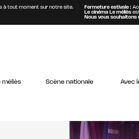
ut moment sur notre site.
Fermeture estivale :
Accueil &
Le cinéma Le méliès
est ouver
Information :
Nous vous souhaitons un bel é
 méliès
Scène nationale
Avec l
Simon Gosselin