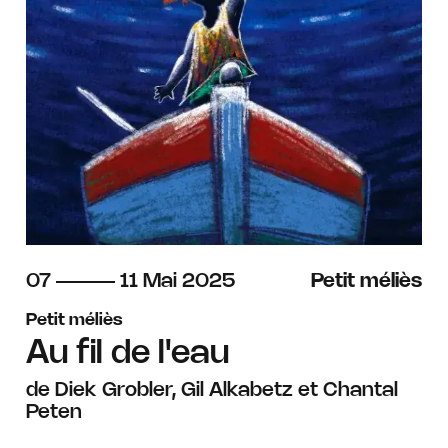
du
au
mai
07
11
Mai
2025
Petit méliès
Petit méliès
Au fil de l'eau
de Diek Grobler, Gil Alkabetz et Chantal
Peten