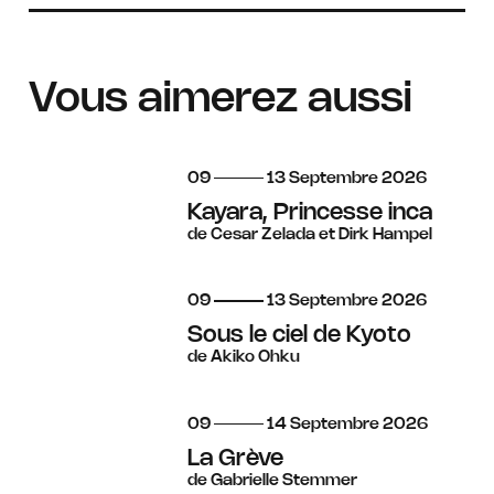
Vous aimerez aussi
du
au
septembre
09
13
Septembre
2026
Kayara, Princesse inca
de Cesar Zelada et Dirk Hampel
du
au
septembre
09
13
Septembre
2026
Sous le ciel de Kyoto
de Akiko Ohku
du
au
septembre
09
14
Septembre
2026
La Grève
de Gabrielle Stemmer