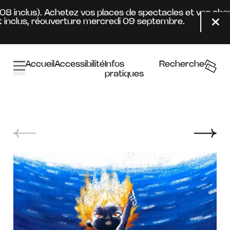
Aller au contenu principal
.08 inclus). Achetez vos places de spectacles et vos abo
inclus, réouverture mercredi 09 septembre.
Fer
Accueil
Accessibilité
Infos
Recherche
pratiques