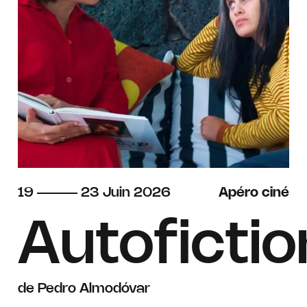
du
au
juin
19
23
Juin
2026
Apéro ciné
Autofictio
de Pedro Almodóvar