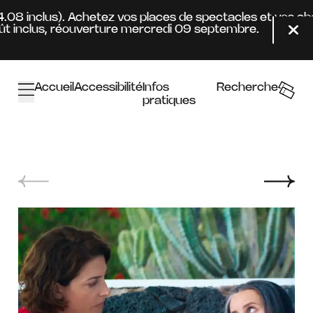
Aller au contenu principal
4.08 inclus). Achetez vos places de spectacles et vos ab
 inclus, réouverture mercredi 09 septembre.
Fer
Accueil
Accessibilité
Infos
Recherche
pratiques