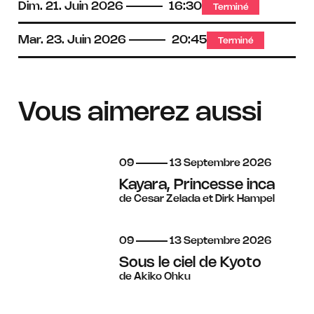
Dim.
21.
Juin
2026
16:30
Terminé
Mar.
23.
Juin
2026
20:45
Terminé
Vous aimerez aussi
du
au
septembre
09
13
Septembre
2026
Kayara, Princesse inca
de Cesar Zelada et Dirk Hampel
du
au
septembre
09
13
Septembre
2026
Sous le ciel de Kyoto
de Akiko Ohku