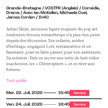
Grande-Bretagne / VOSTFR (Anglais) / Comédie,
Drame / Avec Ian McKellen, Michaela Coel,
James Corden / 1h40
Julian Sklar, ancienne figure majeure du pop art
londonien devenu misanthrope n’a plus rien peint
depuis des décennies. Ses enfants, avides
d’héritage, engagent Lori, restauratrice et ex-
faussaire, pour se faire passer pour son assistante.
Sa mission : finir en secret une série de huit toiles
inachevées, les « Christophers », et en tirer une
fortune.
Tout public
Mer.
22.
Juil.
2026
16:45
Terminé
Ven.
24.
Juil.
2026
18:45
Terminé