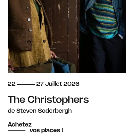
du
au
juillet
22
27
Juillet
2026
The Christophers
de Steven Soderbergh
Achetez
vos places !