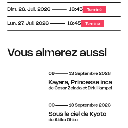
Dim.
26.
Juil.
2026
18:45
Terminé
Lun.
27.
Juil.
2026
16:45
Terminé
Vous aimerez aussi
du
au
septembre
09
13
Septembre
2026
Kayara, Princesse inca
de Cesar Zelada et Dirk Hampel
du
au
septembre
09
13
Septembre
2026
Sous le ciel de Kyoto
de Akiko Ohku