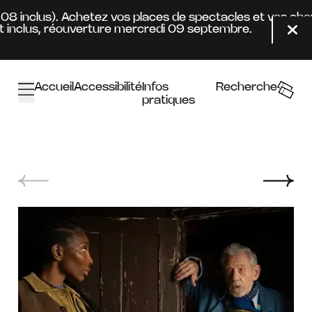
Aller au contenu principal
4.08 inclus). Achetez vos places de spectacles et vos ab
inclus, réouverture mercredi 09 septembre.
Fer
Accueil
Accessibilité
Infos
Recherche
pratiques