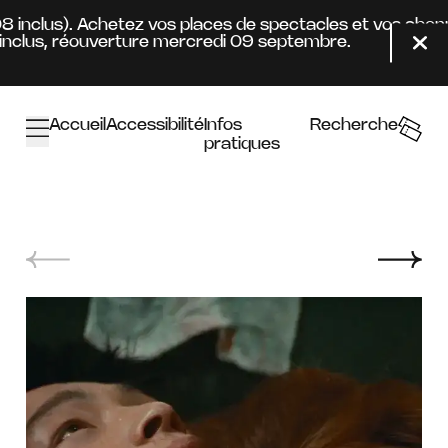
Aller au contenu principal
08 inclus). Achetez vos places de spectacles et vos abon
clus, réouverture mercredi 09 septembre.
Fer
Accueil
Accessibilité
Infos
Recherche
pratiques