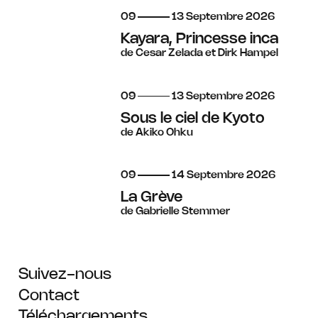
du
au
septembre
09
13
Septembre
2026
Kayara, Princesse inca
de Cesar Zelada et Dirk Hampel
du
au
septembre
09
13
Septembre
2026
Sous le ciel de Kyoto
de Akiko Ohku
du
au
septembre
09
14
Septembre
2026
La Grève
de Gabrielle Stemmer
Suivez-nous
Contact
Téléchargements