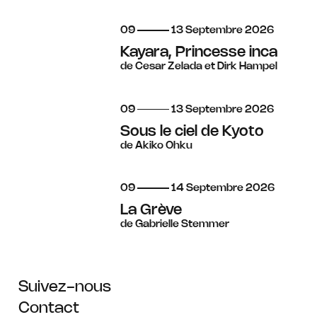
du
au
septembre
09
13
Septembre
2026
Kayara, Princesse inca
de Cesar Zelada et Dirk Hampel
du
au
septembre
09
13
Septembre
2026
Sous le ciel de Kyoto
de Akiko Ohku
du
au
septembre
09
14
Septembre
2026
La Grève
de Gabrielle Stemmer
Suivez-nous
Contact