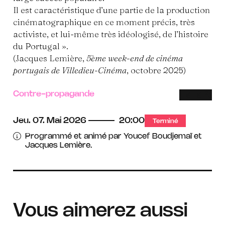
Il est caractéristique d’une partie de la production
cinématographique en ce moment précis, très
activiste, et lui-même très idéologisé, de l’histoire
du Portugal ».
(Jacques Lemière,
5ème week-end de cinéma
portugais de Villedieu-Cinéma
, octobre 2025)
Contre-propagande
Handica
Handi
Per
auditif
moteu
à
boucle
mobi
Jeu.
07.
Mai
2026
20:00
Terminé
magnéti
rédu
Programmé et animé par Youcef Boudjemaï et
Jacques Lemière.
Vous aimerez aussi