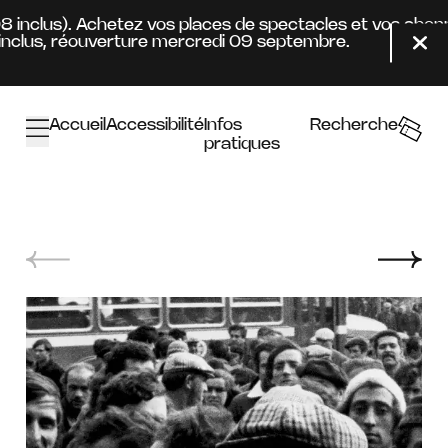
Aller au contenu principal
08 inclus). Achetez vos places de spectacles et vos abon
nclus, réouverture mercredi 09 septembre.
Fer
Accueil
Accessibilité
Infos
Recherche
pratiques