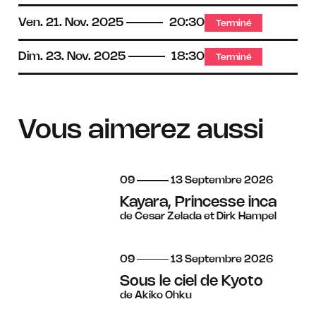
Ven.
21.
Nov.
2025
20:30
Terminé
Dim.
23.
Nov.
2025
18:30
Terminé
Vous aimerez aussi
du
au
septembre
09
13
Septembre
2026
Kayara, Princesse inca
de Cesar Zelada et Dirk Hampel
du
au
septembre
09
13
Septembre
2026
Sous le ciel de Kyoto
de Akiko Ohku