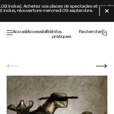
Aller au contenu principal
4.08 inclus). Achetez vos places de spectacles et vos ab
inclus, réouverture mercredi 09 septembre.
Fer
Accueil
Accessibilité
Infos
Recherche
pratiques