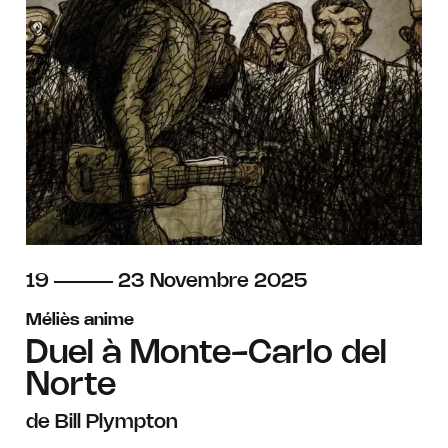
du
au
novembre
19
23
Novembre
2025
Méliès anime
Duel à Monte-Carlo del
Norte
de Bill Plympton