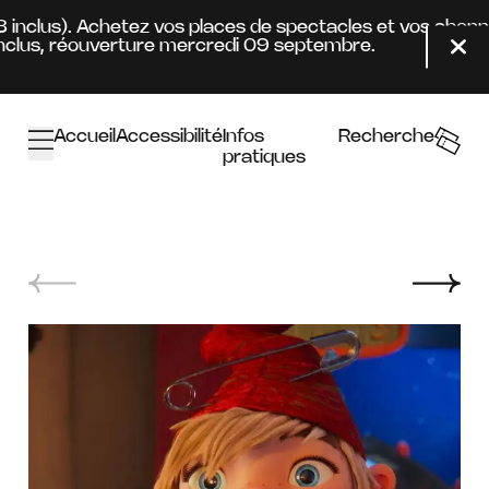
Aller au contenu principal
8 inclus). Achetez vos places de spectacles et vos abonn
clus, réouverture mercredi 09 septembre.
Fer
Accueil
Accessibilité
Infos
Recherche
pratiques