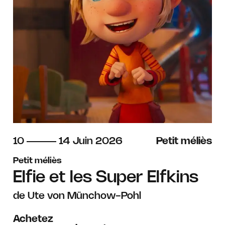
du
au
juin
10
14
Juin
2026
Petit méliès
Petit méliès
Elfie et les Super Elfkins
de Ute von Münchow-Pohl
Achetez