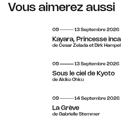
Vous aimerez aussi
du
au
septembre
09
13
Septembre
2026
Kayara, Princesse inca
de Cesar Zelada et Dirk Hampel
du
au
septembre
09
13
Septembre
2026
Sous le ciel de Kyoto
de Akiko Ohku
du
au
septembre
09
14
Septembre
2026
La Grève
de Gabrielle Stemmer