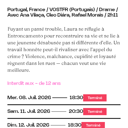
Portugal, France / VOSTFR (Portugais) / Drame /
Avec Ana Vilaça, Cleo Diára, Rafael Morais / 2h11
Fuyant un passé trouble, Laura se réfugie à
Entroncamento pour reconstruire sa vie et se lie à
une jeunesse désabusée pas si différente d’elle. Un
travail honnête peut-il rivaliser avec l’appel du
crime ? Violence, malchance, cupidité et loyauté
règnent dans les rues — chacun veut une vie
meilleure.
Interdit aux - de 12 ans
Mer.
08.
Juil.
2026
18:30
Terminé
Sam.
11.
Juil.
2026
20:30
Terminé
Dim.
12.
Juil.
2026
18:30
Terminé