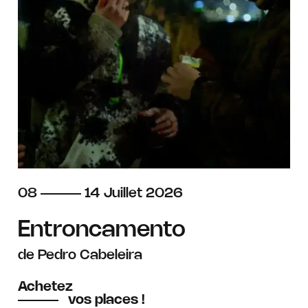
du
au
juillet
08
14
Juillet
2026
Entroncamento
de Pedro Cabeleira
Achetez
vos places !