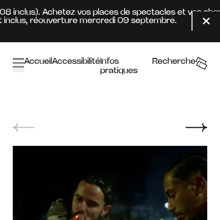
Aller au contenu principal
.08 inclus). Achetez vos places de spectacles et vos ab
inclus, réouverture mercredi 09 septembre.
Fer
Accueil
Accessibilité
Infos
Recherche
pratiques