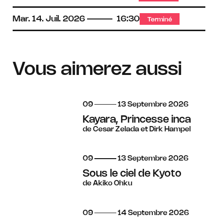
Mar.
14.
Juil.
2026
16:30
Terminé
Vous aimerez aussi
du
au
septembre
09
13
Septembre
2026
Kayara, Princesse inca
de Cesar Zelada et Dirk Hampel
du
au
septembre
09
13
Septembre
2026
Sous le ciel de Kyoto
de Akiko Ohku
du
au
septembre
09
14
Septembre
2026