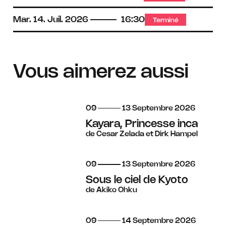
Mar.
14.
Juil.
2026
16:30
Terminé
Vous aimerez aussi
du
au
septembre
09
13
Septembre
2026
Kayara, Princesse inca
de Cesar Zelada et Dirk Hampel
du
au
septembre
09
13
Septembre
2026
Sous le ciel de Kyoto
de Akiko Ohku
du
au
septembre
09
14
Septembre
2026