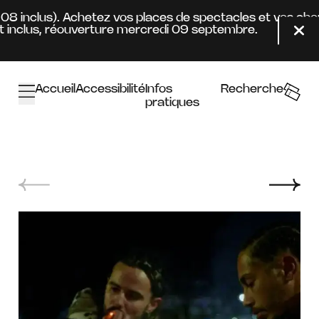
Aller au contenu principal
4.08 inclus). Achetez vos places de spectacles et vos ab
inclus, réouverture mercredi 09 septembre.
Fer
Accueil
Accessibilité
Infos
Recherche
pratiques