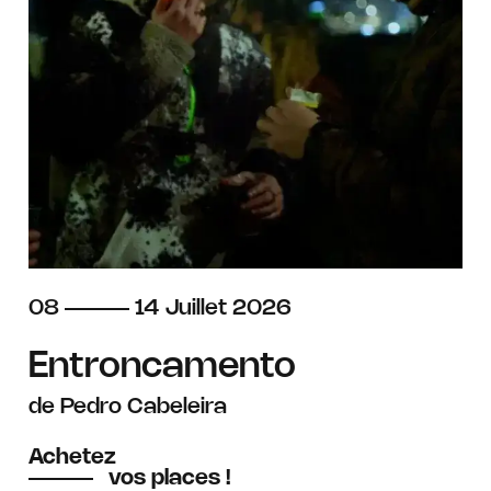
du
au
juillet
08
14
Juillet
2026
Entroncamento
de Pedro Cabeleira
Achetez
vos places !