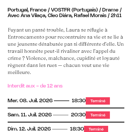
Portugal, France / VOSTFR (Portugais) / Drame /
Avec Ana Vilaça, Cleo Diára, Rafael Morais / 2h11
Fuyant un passé trouble, Laura se réfugie à
Entroncamento pour reconstruire sa vie et se lie à
une jeunesse désabusée pas si différente d’elle. Un
travail honnête peut-il rivaliser avec l’appel du
crime ? Violence, malchance, cupidité et loyauté
règnent dans les rues — chacun veut une vie
meilleure.
Interdit aux - de 12 ans
Mer.
08.
Juil.
2026
18:30
Terminé
Sam.
11.
Juil.
2026
20:30
Terminé
Dim.
12.
Juil.
2026
18:30
Terminé