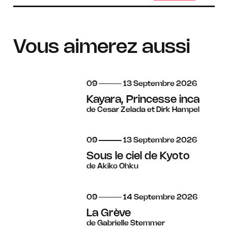
Vous aimerez aussi
du
au
septembre
09
13
Septembre
2026
Kayara, Princesse inca
de Cesar Zelada et Dirk Hampel
du
au
septembre
09
13
Septembre
2026
Sous le ciel de Kyoto
de Akiko Ohku
du
au
septembre
09
14
Septembre
2026
La Grève
de Gabrielle Stemmer