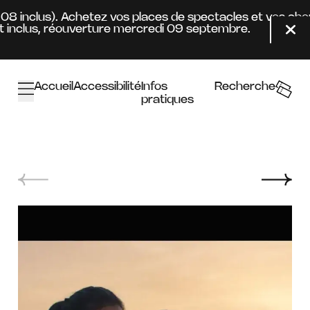
Aller au contenu principal
.08 inclus). Achetez vos places de spectacles et vos ab
inclus, réouverture mercredi 09 septembre.
Fer
Accueil
Accessibilité
Infos
Recherche
pratiques