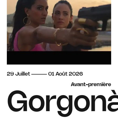
du
juillet
au
août
29
Juillet
01
Août
2026
Avant-première
Gorgon