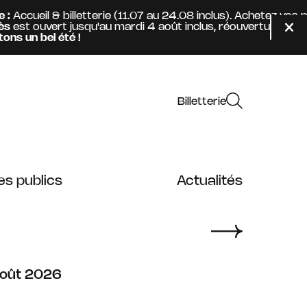
ccueil & billetterie (11.07 au 24.08 inclus). Achetez vos p
st ouvert jusqu'au mardi 4 août inclus, réouverture mercre
Fer
un bel été !
Billetterie
es publics
Actualités
oût
oût
2026