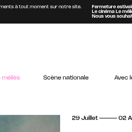
nts à tout moment sur notre site.
Fermeture estivale :
A
Le cinéma Le méliès
e
Information :
Nous vous souhaitons 
 méliès
Scène nationale
Avec l
du
juillet
au
a
29
Juillet
02
A