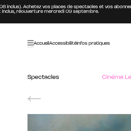
Aller au contenu principal
8 inclus). Achetez vos places de spectacles et vos abonneme
clus, réouverture mercredi 09 septembre.
Accueil
Accessibilité
Infos pratiques
Spectacles
Cinéma Le