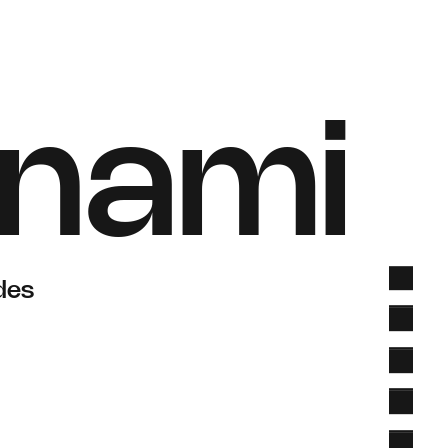
nami
des