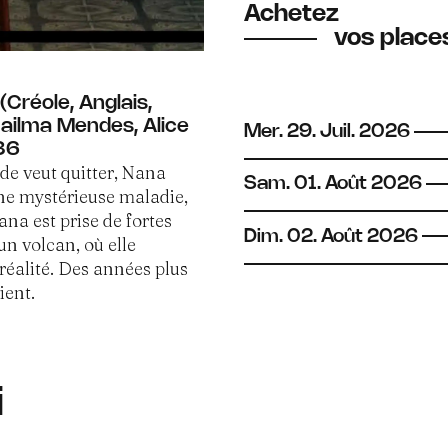
Achetez
vos places
Créole, Anglais,
Dailma Mendes, Alice
Mer.
29.
Juil.
2026
36
nde veut quitter, Nana
Sam.
01.
Août
2026
une mystérieuse maladie,
na est prise de fortes
Dim.
02.
Août
2026
’un volcan, où elle
éalité. Des années plus
ient.
i