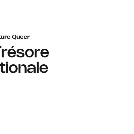
ture Queer
Trésore
tionale