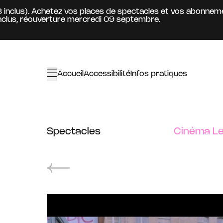
Aller au contenu principal
nclus). Achetez vos places de spectacles et vos abonnements
, réouverture mercredi 09 septembre.
Accueil
Accessibilité
Infos pratiques
Spectacles
Cinéma Le