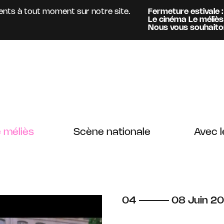
 à tout moment sur notre site.
Fermeture estivale :
Accue
Le cinéma Le méliès
est o
Information :
Nous vous souhaitons un b
 méliès
Scène nationale
Avec l
du
au
juin
04
08
Juin
2