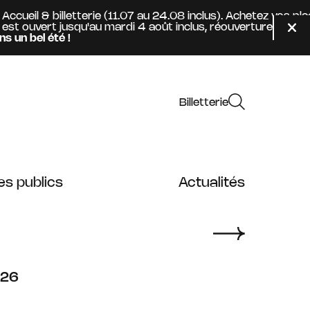
il & billetterie (11.07 au 24.08 inclus). Achetez vos place
uvert jusqu'au mardi 4 août inclus, réouverture mercredi 
Fer
el été !
Billetterie
es publics
Actualités
026