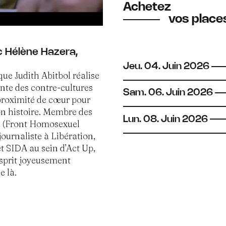
Achetez
vos places
c Hélène Hazera,
Jeu.
04.
Juin
2026
que Judith Abitbol réalise
nte des contre-cultures
Sam.
06.
Juin
2026
 proximité de cœur pour
on histoire. Membre des
Lun.
08.
Juin
2026
R. (Front Homosexuel
journaliste à Libération,
 SIDA au sein d’Act Up,
’esprit joyeusement
e là.