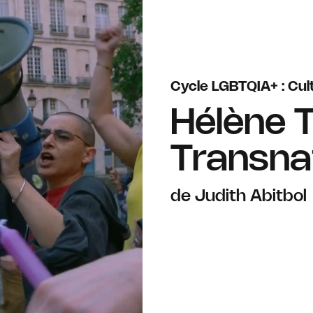
Cycle LGBTQIA+ : Cul
Hélène 
Transna
de Judith Abitbol