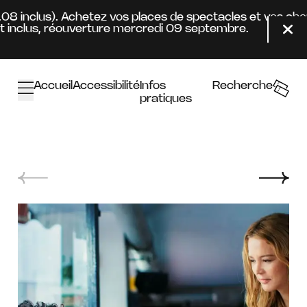
Aller au contenu principal
.08 inclus). Achetez vos places de spectacles et vos abo
inclus, réouverture mercredi 09 septembre.
Fer
Accueil
Accessibilité
Infos
Recherche
pratiques