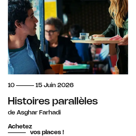
du
au
juin
10
15
Juin
2026
Histoires parallèles
de Asghar Farhadi
Achetez
vos places !