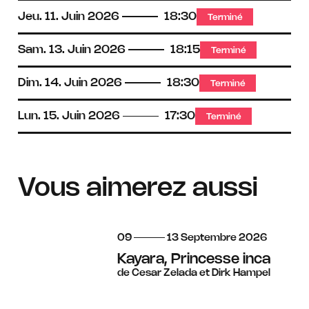
Jeu.
11.
Juin
2026
18:30
Terminé
Sam.
13.
Juin
2026
18:15
Terminé
Dim.
14.
Juin
2026
18:30
Terminé
Lun.
15.
Juin
2026
17:30
Terminé
Vous aimerez aussi
du
au
septembre
09
13
Septembre
2026
Kayara, Princesse inca
de Cesar Zelada et Dirk Hampel