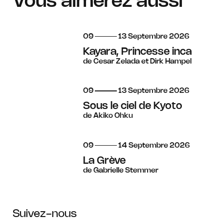
Vous aimerez aussi
du
au
septembre
09
13
Septembre
2026
Kayara, Princesse inca
de Cesar Zelada et Dirk Hampel
du
au
septembre
09
13
Septembre
2026
Sous le ciel de Kyoto
de Akiko Ohku
du
au
septembre
09
14
Septembre
2026
La Grève
de Gabrielle Stemmer
Suivez-nous