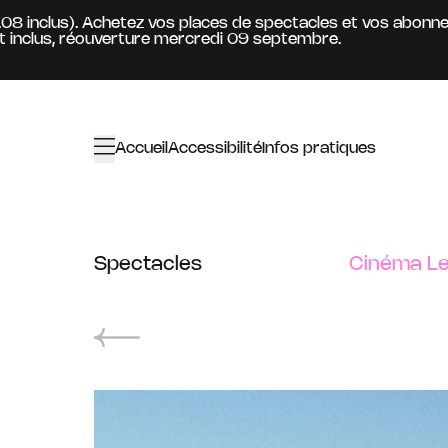
Aller au contenu principal
8 inclus). Achetez vos places de spectacles et vos abonneme
clus, réouverture mercredi 09 septembre.
Accueil
Accessibilité
Infos pratiques
Spectacles
Cinéma Le