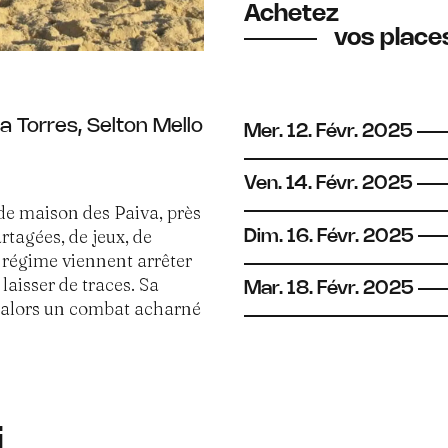
Achetez
vos places
 Torres, Selton Mello
Mer.
12.
Févr.
2025
Ven.
14.
Févr.
2025
ande maison des Paiva, près
artagées, de jeux, de
Dim.
16.
Févr.
2025
 régime viennent arrêter
 laisser de traces. Sa
Mar.
18.
Févr.
2025
 alors un combat acharné
i