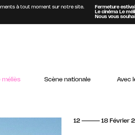
nts à tout moment sur notre site.
Fermeture estivale :
A
Le cinéma Le méliès
es
Information :
Nous vous souhaitons 
 méliès
Scène nationale
Avec l
du
au
février
12
18
Février