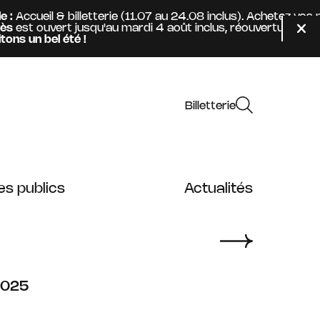
ccueil & billetterie (11.07 au 24.08 inclus). Achetez vos p
t ouvert jusqu'au mardi 4 août inclus, réouverture mercre
Fer
un bel été !
Billetterie
es publics
Actualités
2025