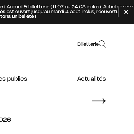
ccueil & billetterie (11.07 au 24.08 inclus). Achetez vos p
t ouvert jusqu'au mardi 4 août inclus, réouverture mercre
Fer
un bel été !
Billetterie
es publics
Actualités
026