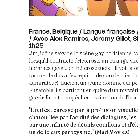
France, Belgique / Langue française
/ Avec Alex Ramires, Jérémy Gillet, 
1h25
Jim, icône sexy de la scène gay parisienne, vo
lorsqu’il contracte l’Hétérose, un étrange vir
hommes gays… en hétérosexuels ! Il voit alor
tourner le dos à l’exception de son dernier f
admirateur), Lucien, un jeune homme qui pe
Ensemble, ils partiront en quête d’un mysté
guérir Jim et d'empêcher l'extinction de l’hom
"L'œil est caressé par la profusion visuelle
chatouillée par l'acidité des dialogues, l
par une infinité de détails couillons et d'é
un délicieux paroxysme." (Mad Movies)