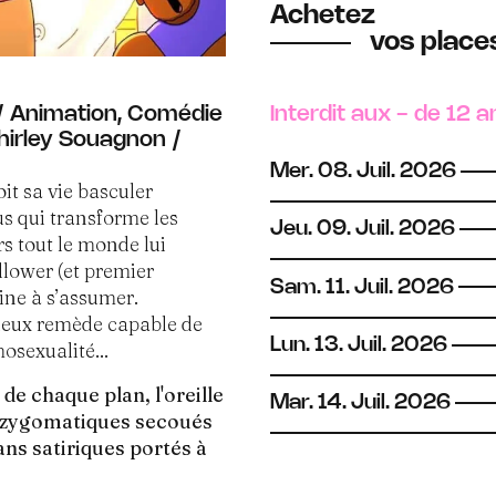
Achetez
vos places
 / Animation, Comédie
Interdit aux - de 12 a
Shirley Souagnon /
Mer.
08.
Juil.
2026
it sa vie basculer
us qui transforme les
Jeu.
09.
Juil.
2026
s tout le monde lui
ollower (et premier
Sam.
11.
Juil.
2026
ine à s’assumer.
rieux remède capable de
Lun.
13.
Juil.
2026
osexualité...
 de chaque plan, l'oreille
Mar.
14.
Juil.
2026
es zygomatiques secoués
lans satiriques portés à