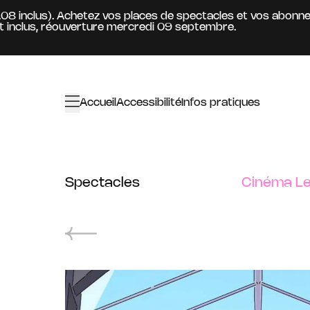
Aller au contenu principal
8 inclus). Achetez vos places de spectacles et vos abonneme
clus, réouverture mercredi 09 septembre.
Accueil
Accessibilité
Infos pratiques
Spectacles
Cinéma Le