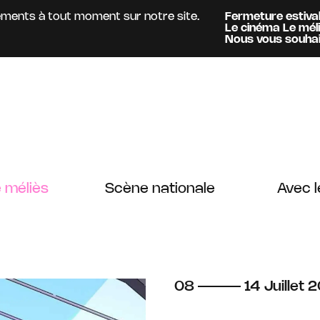
nts à tout moment sur notre site.
Fermeture estivale :
A
Le cinéma Le méliès
es
Information :
Nous vous souhaitons 
 méliès
Scène nationale
Avec l
du
au
juillet
08
14
Juillet
2