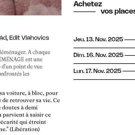
Achetez
vos places
d, Edit Vlahovics
Jeu.
13.
Nov.
2025
à déménager. A chaque
Dim.
16.
Nov.
2025
 DÉMÉNAGE est une
e d’un point de vue
Lun.
17.
Nov.
2025
onfrontés les
a voiture, à bloc, pour
re de retrouver sa vie. Ce
e doutes à demi
parvient à saisir ce
écarité qui étreint
me." (Libération)