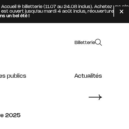
il & billetterie (11.07 au 24.08 inclus). Achetez vos place
uvert jusqu'au mardi 4 août inclus, réouverture mercredi 0
Fer
el été !
Billetterie
es publics
Actualités
e
re
2025