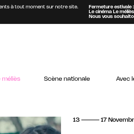
à tout moment sur notre site.
Fermeture estivale :
Accue
Le cinéma Le méliès
est o
Information :
Nous vous souhaitons un b
 méliès
Scène nationale
Avec l
du
au
novembr
13
17
Novemb