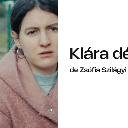
Klára 
de Zsófia Szilágyi