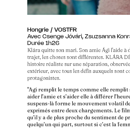
Hongrie / VOSTFR
Avec Csenge Jóvári, Zsuzsanna Konrá
Durée 1h26
Klára quitte son mari. Son amie Ági l'aide 
trajet, les choses sont différentes. KLÁRA
histoire réaliste sur une séparation, observé
extérieur, avec tous les défis auxquels sont c
protagonistes.
"Agi remplit le temps comme elle remplit s
aider l’amie et s’aider elle à différer l’heu
suspens-là forme le mouvement volatil d
exprimés entre deux chargements. Le film 
qu’il y a de plus proche du sentiment de pr
quelqu’un qui part, surtout si c’est la fem