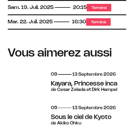
Sam.
19.
Juil.
2025
20:15
Terminé
Mar.
22.
Juil.
2025
16:30
Terminé
Vous aimerez aussi
du
au
septembre
09
13
Septembre
2026
Kayara, Princesse inca
de Cesar Zelada et Dirk Hampel
du
au
septembre
09
13
Septembre
2026
Sous le ciel de Kyoto
de Akiko Ohku