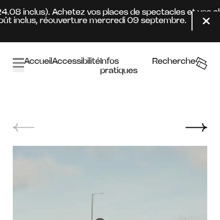
Aller au contenu principal
 24.08 inclus). Achetez vos places de spectacles et vos 
t inclus, réouverture mercredi 09 septembre.
Fer
Accueil
Accessibilité
Infos
Recherche
pratiques