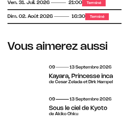
Ven.
31.
Juil.
2026
21:00
Terminé
Dim.
02.
Août
2026
16:30
Terminé
Vous aimerez aussi
du
au
septembre
09
13
Septembre
2026
Kayara, Princesse inca
de Cesar Zelada et Dirk Hampel
du
au
septembre
09
13
Septembre
2026
Sous le ciel de Kyoto
de Akiko Ohku