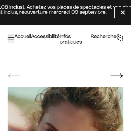
Aller au contenu principal
.08 inclus). Achetez vos places de spectacles et vos ab
inclus, réouverture mercredi 09 septembre.
Fer
Accueil
Accessibilité
Infos
Recherche
pratiques