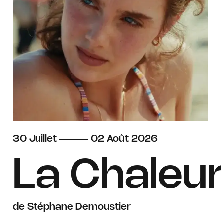
du
juillet
au
août
30
Juillet
02
Août
2026
La Chaleu
de Stéphane Demoustier