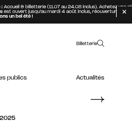
ueil & billetterie (11.07 au 24.08 inclus). Achetez vos pla
ouvert jusqu'au mardi 4 août inclus, réouverture mercredi
Fer
bel été !
Billetterie
es publics
Actualités
2025