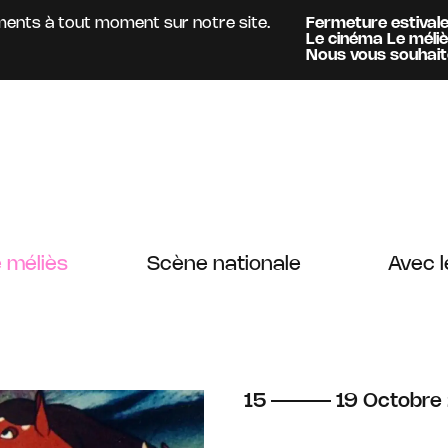
s à tout moment sur notre site.
Fermeture estivale :
Acc
Le cinéma Le méliès
est 
Information :
Nous vous souhaitons un 
 méliès
Scène nationale
Avec l
du
au
octobre
15
19
Octobre