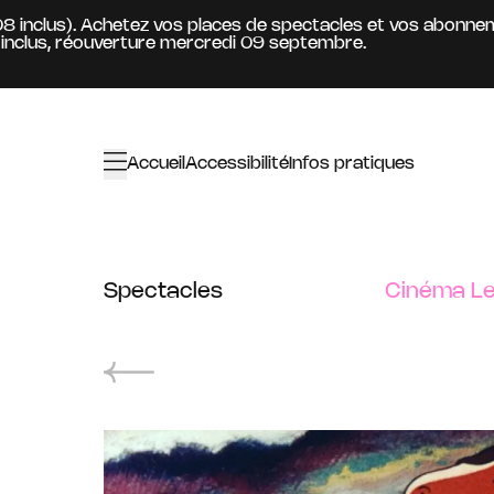
Aller au contenu principal
inclus). Achetez vos places de spectacles et vos abonnement
s, réouverture mercredi 09 septembre.
Accueil
Accessibilité
Infos pratiques
Spectacles
Cinéma Le