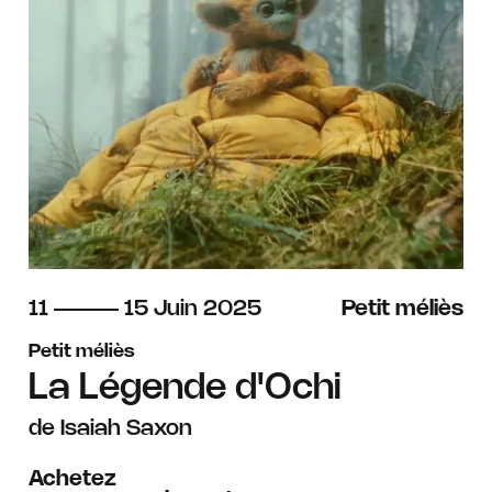
du
au
juin
11
15
Juin
2025
Petit méliès
Petit méliès
La Légende d'Ochi
de Isaiah Saxon
Achetez