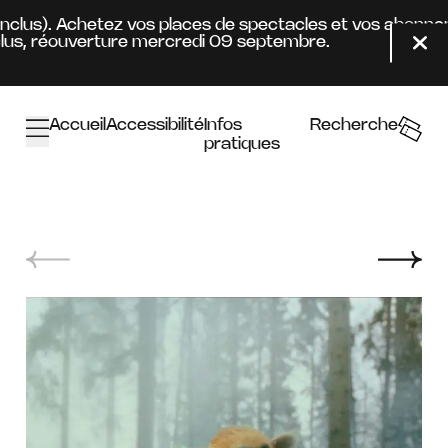
Aller au contenu principal
inclus). Achetez vos places de spectacles et vos abonnem
us, réouverture mercredi 09 septembre.
Fer
Accueil
Accessibilité
Infos
Recherche
pratiques