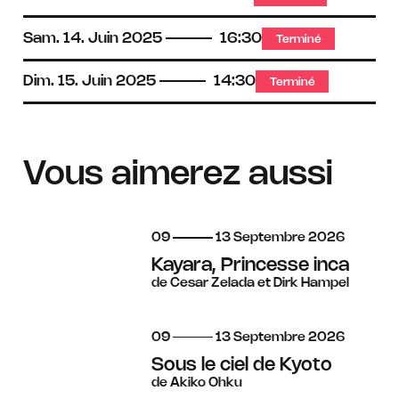
Sam.
14.
Juin
2025
16:30
Terminé
Dim.
15.
Juin
2025
14:30
Terminé
Vous aimerez aussi
du
au
septembre
09
13
Septembre
2026
Kayara, Princesse inca
de Cesar Zelada et Dirk Hampel
du
au
septembre
09
13
Septembre
2026
Sous le ciel de Kyoto
de Akiko Ohku