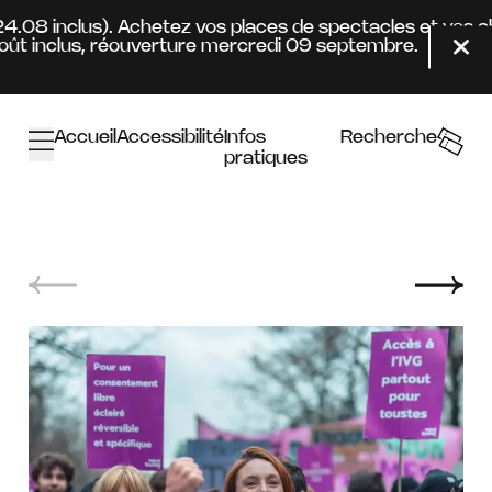
Aller au contenu principal
 24.08 inclus). Achetez vos places de spectacles et vos 
t inclus, réouverture mercredi 09 septembre.
Fer
Accueil
Accessibilité
Infos
Recherche
pratiques