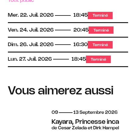
Tout public
Mer.
22.
Juil.
2026
18:45
Terminé
Ven.
24.
Juil.
2026
20:45
Terminé
Dim.
26.
Juil.
2026
16:30
Terminé
Lun.
27.
Juil.
2026
18:45
Terminé
Vous aimerez aussi
du
au
septembre
09
13
Septembre
2026
Kayara, Princesse inca
de Cesar Zelada et Dirk Hampel