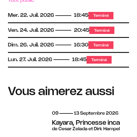
Tout public
Mer.
22.
Juil.
2026
18:45
Terminé
Ven.
24.
Juil.
2026
20:45
Terminé
Dim.
26.
Juil.
2026
16:30
Terminé
Lun.
27.
Juil.
2026
18:45
Terminé
Vous aimerez aussi
du
au
septembre
09
13
Septembre
2026
Kayara, Princesse inca
de Cesar Zelada et Dirk Hampel