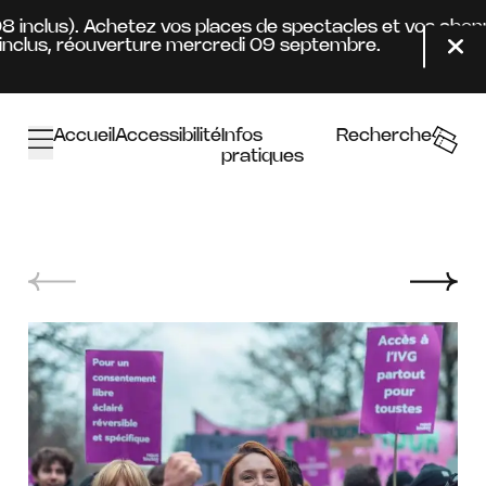
Aller au contenu principal
08 inclus). Achetez vos places de spectacles et vos abon
nclus, réouverture mercredi 09 septembre.
Fer
Accueil
Accessibilité
Infos
Recherche
pratiques