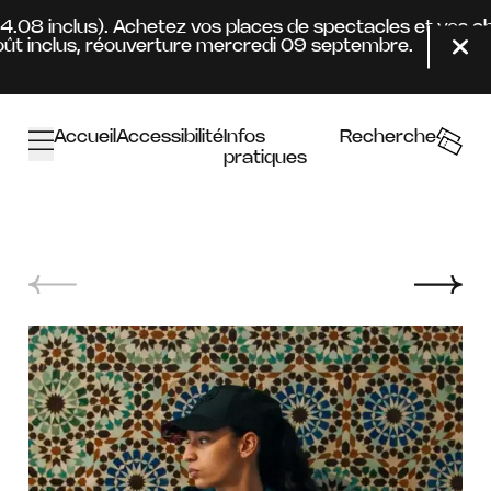
Aller au contenu principal
24.08 inclus). Achetez vos places de spectacles et vos a
t inclus, réouverture mercredi 09 septembre.
Fer
Accueil
Accessibilité
Infos
Recherche
pratiques