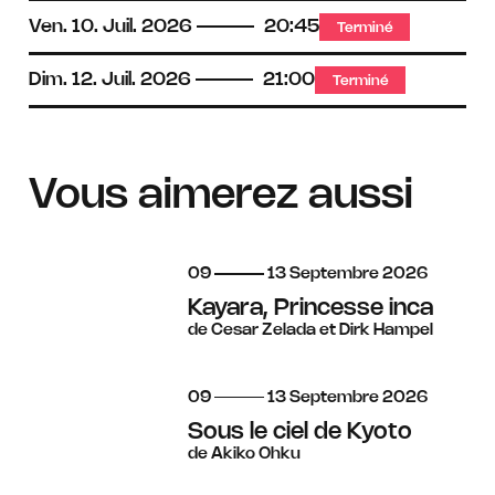
Ven.
10.
Juil.
2026
20:45
Terminé
Dim.
12.
Juil.
2026
21:00
Terminé
Vous aimerez aussi
du
au
septembre
09
13
Septembre
2026
Kayara, Princesse inca
de Cesar Zelada et Dirk Hampel
du
au
septembre
09
13
Septembre
2026
Sous le ciel de Kyoto
de Akiko Ohku