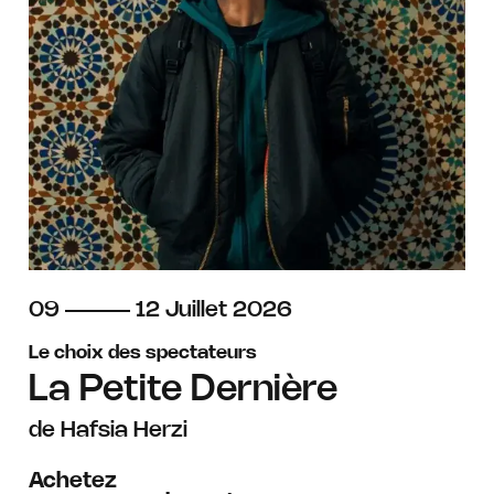
du
au
juillet
09
12
Juillet
2026
Le choix des spectateurs
La Petite Dernière
de Hafsia Herzi
Achetez