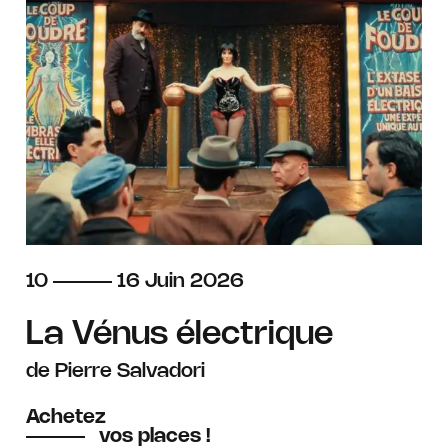
du
au
juin
10
16
Juin
2026
La Vénus électrique
de Pierre Salvadori
Achetez
vos places !