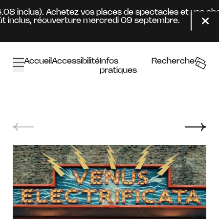
Aller au contenu principal
4.08 inclus). Achetez vos places de spectacles et vos ab
 inclus, réouverture mercredi 09 septembre.
Fer
Accueil
Accessibilité
Infos
Recherche
pratiques