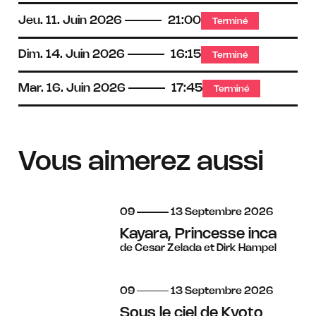
Jeu.
11.
Juin
2026
21:00
Terminé
Dim.
14.
Juin
2026
16:15
Terminé
Mar.
16.
Juin
2026
17:45
Terminé
Vous aimerez aussi
du
au
septembre
09
13
Septembre
2026
Kayara, Princesse inca
de Cesar Zelada et Dirk Hampel
du
au
septembre
09
13
Septembre
2026
Sous le ciel de Kyoto