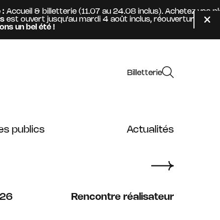
ueil & billetterie (11.07 au 24.08 inclus). Achetez vos pla
ouvert jusqu'au mardi 4 août inclus, réouverture mercredi
Fer
 bel été !
Billetterie
es publics
Actualités
26
Rencontre réalisateur