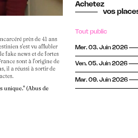
Achetez
vos places
Tout public
incarcéré près de 41 ans
tinien s'est vu affubler
Mer.
03.
Juin
2026
able fake news et de fortes
France sont à l'origine de
Ven.
05.
Juin
2026
 il a réussi à sortir de
actes.
Mar.
09.
Juin
2026
s unique." (Abus de