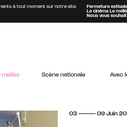
s à tout moment sur notre site.
Fermeture estivale :
Acc
Le cinéma Le méliès
est 
Information :
Nous vous souhaitons un
 méliès
Scène nationale
Avec l
du
au
juin
03
09
Juin
20