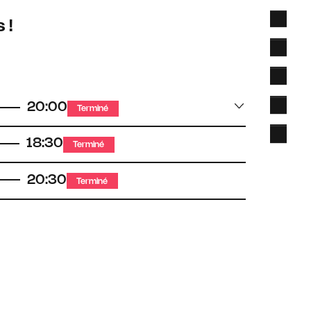
 !
20:00
Terminé
18:30
Terminé
20:30
Terminé