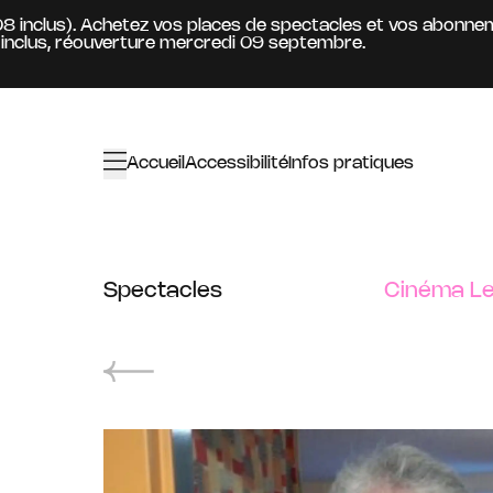
Aller au contenu principal
inclus). Achetez vos places de spectacles et vos abonnement
us, réouverture mercredi 09 septembre.
Accueil
Accessibilité
Infos pratiques
Spectacles
Cinéma Le