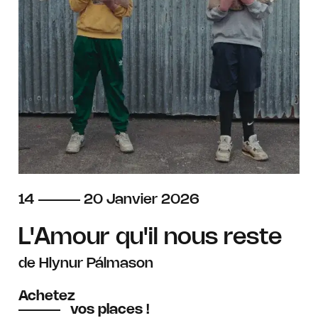
du
au
janvier
14
20
Janvier
2026
L'Amour qu'il nous reste
de Hlynur Pálmason
Achetez
vos places !