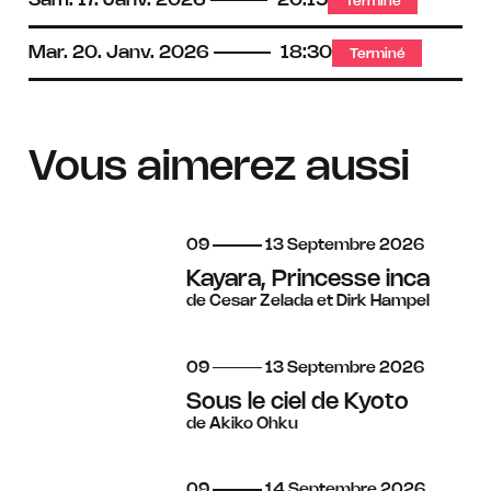
Terminé
Mar.
20.
Janv.
2026
18:30
Terminé
Vous aimerez aussi
du
au
septembre
09
13
Septembre
2026
Kayara, Princesse inca
de Cesar Zelada et Dirk Hampel
du
au
septembre
09
13
Septembre
2026
Sous le ciel de Kyoto
de Akiko Ohku
du
au
septembre
09
14
Septembre
2026