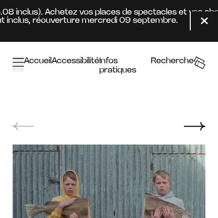
Aller au contenu principal
4.08 inclus). Achetez vos places de spectacles et vos ab
inclus, réouverture mercredi 09 septembre.
Fer
Accueil
Accessibilité
Infos
Recherche
pratiques