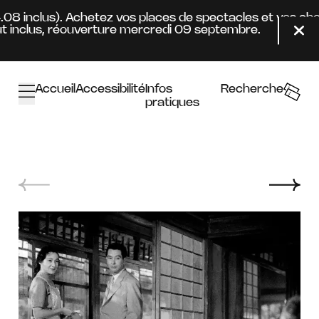
Aller au contenu principal
4.08 inclus). Achetez vos places de spectacles et vos ab
 inclus, réouverture mercredi 09 septembre.
Fer
Accueil
Accessibilité
Infos
Recherche
pratiques