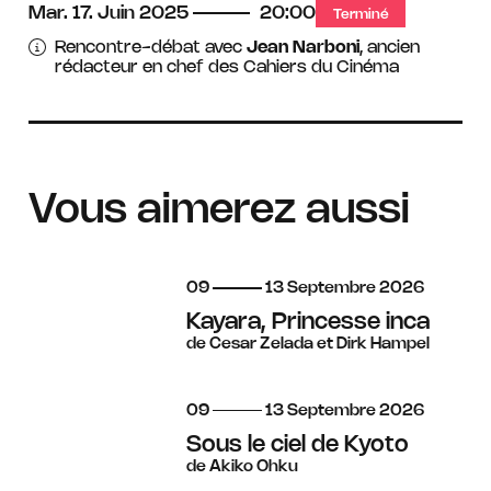
Mar.
17.
Juin
2025
20:00
Terminé
Rencontre-débat avec
Jean Narboni
, ancien
rédacteur en chef des Cahiers du Cinéma
Vous aimerez aussi
du
au
septembre
09
13
Septembre
2026
Kayara, Princesse inca
de Cesar Zelada et Dirk Hampel
du
au
septembre
09
13
Septembre
2026
Sous le ciel de Kyoto
de Akiko Ohku