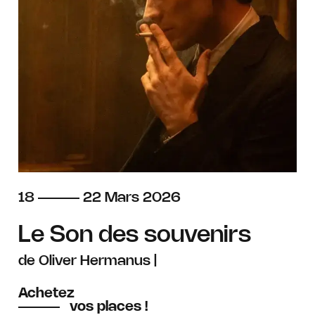
du
au
mars
18
22
Mars
2026
Le Son des souvenirs
de Oliver Hermanus |
Achetez
vos places !