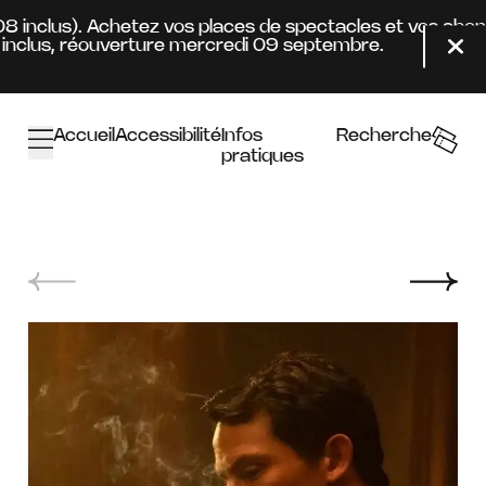
Aller au contenu principal
08 inclus). Achetez vos places de spectacles et vos abon
nclus, réouverture mercredi 09 septembre.
Fer
Accueil
Accessibilité
Infos
Recherche
pratiques