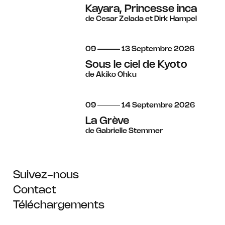
Kayara, Princesse inca
de Cesar Zelada et Dirk Hampel
du
au
septembre
09
13
Septembre
2026
Sous le ciel de Kyoto
de Akiko Ohku
du
au
septembre
09
14
Septembre
2026
La Grève
de Gabrielle Stemmer
Suivez-nous
Contact
Téléchargements