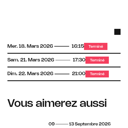
Han
audit
bouc
Mer.
18.
Mars
2026
16:15
Terminé
mag
Sam.
21.
Mars
2026
17:30
Terminé
Dim.
22.
Mars
2026
21:00
Terminé
Vous aimerez aussi
du
au
septembre
09
13
Septembre
2026