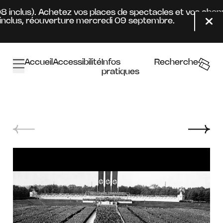
Aller au contenu principal
08 inclus). Achetez vos places de spectacles et vos abon
nclus, réouverture mercredi 09 septembre.
Fer
Accueil
Accessibilité
Infos
Recherche
pratiques