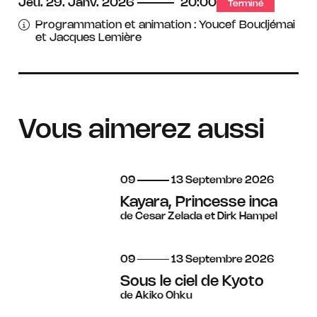
Jeu.
29.
Janv.
2026
20:00
Terminé
Programmation et animation : Youcef Boudjémai
et Jacques Lemière
Vous aimerez aussi
du
au
septembre
09
13
Septembre
2026
Kayara, Princesse inca
de Cesar Zelada et Dirk Hampel
du
au
septembre
09
13
Septembre
2026
Sous le ciel de Kyoto
de Akiko Ohku