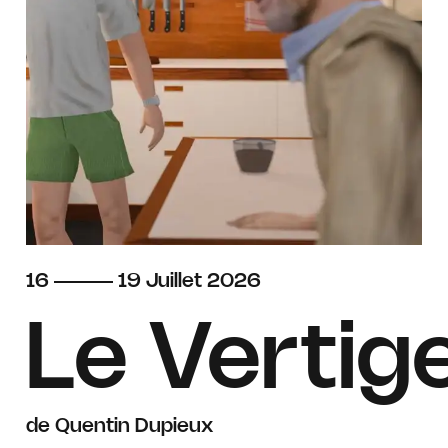
du
au
juillet
16
19
Juillet
2026
Le Vertig
de Quentin Dupieux