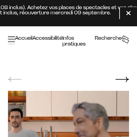
Aller au contenu principal
4.08 inclus). Achetez vos places de spectacles et vos ab
inclus, réouverture mercredi 09 septembre.
Fer
Accueil
Accessibilité
Infos
Recherche
pratiques