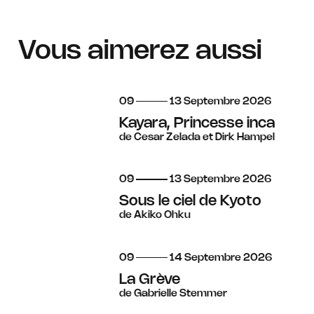
Vous aimerez aussi
du
au
septembre
09
13
Septembre
2026
Kayara, Princesse inca
de Cesar Zelada et Dirk Hampel
du
au
septembre
09
13
Septembre
2026
Sous le ciel de Kyoto
de Akiko Ohku
du
au
septembre
09
14
Septembre
2026
La Grève
de Gabrielle Stemmer