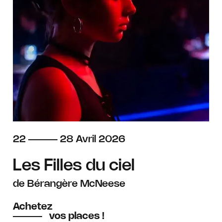
du
au
avril
22
28
Avril
2026
Les Filles du ciel
de Bérangère McNeese
Achetez
vos places !