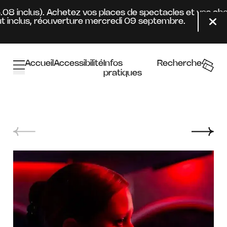
Aller au contenu principal
4.08 inclus). Achetez vos places de spectacles et vos ab
 inclus, réouverture mercredi 09 septembre.
Fer
Accueil
Accessibilité
Infos
Recherche
pratiques