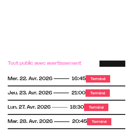
Tout public avec avertissement
Audio
Handica
Handi
Per
descriptio
auditif
moteu
à
boucle
mobi
Mer.
22.
Avr.
2026
16:45
Terminé
magnéti
rédu
Jeu.
23.
Avr.
2026
21:00
Terminé
Lun.
27.
Avr.
2026
18:30
Terminé
Mar.
28.
Avr.
2026
20:45
Terminé