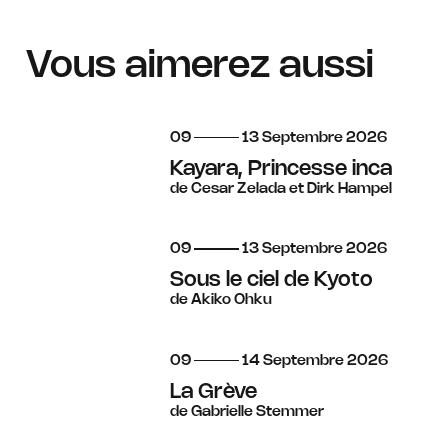
Vous aimerez aussi
du
au
septembre
09
13
Septembre
2026
Kayara, Princesse inca
de Cesar Zelada et Dirk Hampel
du
au
septembre
09
13
Septembre
2026
Sous le ciel de Kyoto
de Akiko Ohku
du
au
septembre
09
14
Septembre
2026
La Grève
de Gabrielle Stemmer