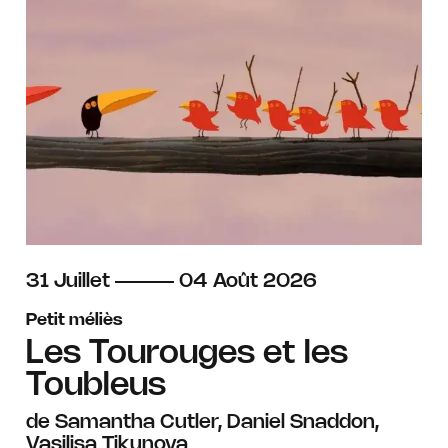
du
juillet
au
août
31
Juillet
04
Août
2026
Petit méliès
Les Tourouges et les
Toubleus
de Samantha Cutler, Daniel Snaddon,
Vasilisa Tikunova