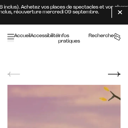
Aller au contenu principal
08 inclus). Achetez vos places de spectacles et vos abon
clus, réouverture mercredi 09 septembre.
Fer
Accueil
Accessibilité
Infos
Recherche
pratiques