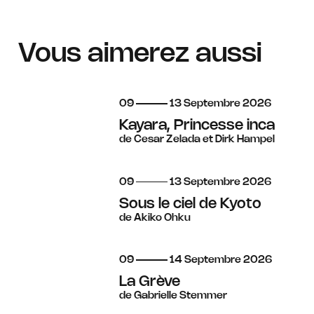
Vous aimerez aussi
du
au
septembre
09
13
Septembre
2026
Kayara, Princesse inca
de Cesar Zelada et Dirk Hampel
du
au
septembre
09
13
Septembre
2026
Sous le ciel de Kyoto
de Akiko Ohku
du
au
septembre
09
14
Septembre
2026
La Grève
de Gabrielle Stemmer