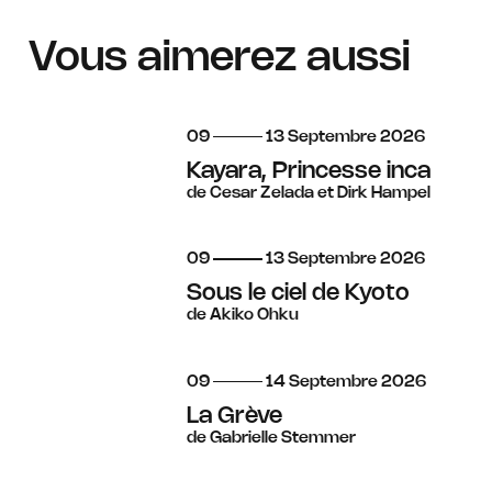
Vous aimerez aussi
du
au
septembre
09
13
Septembre
2026
Kayara, Princesse inca
de Cesar Zelada et Dirk Hampel
du
au
septembre
09
13
Septembre
2026
Sous le ciel de Kyoto
de Akiko Ohku
du
au
septembre
09
14
Septembre
2026
La Grève
de Gabrielle Stemmer