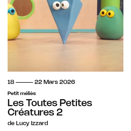
du
au
mars
18
22
Mars
2026
Petit méliès
Les Toutes Petites
Créatures 2
de Lucy Izzard