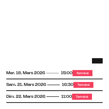
Audio
Han
descri
audit
bouc
Mer.
18.
Mars
2026
15:00
Terminé
mag
Sam.
21.
Mars
2026
16:30
Terminé
Dim.
22.
Mars
2026
11:00
Terminé