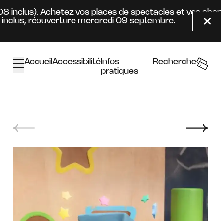
Aller au contenu principal
.08 inclus). Achetez vos places de spectacles et vos abo
inclus, réouverture mercredi 09 septembre.
Fer
Accueil
Accessibilité
Infos
Recherche
pratiques