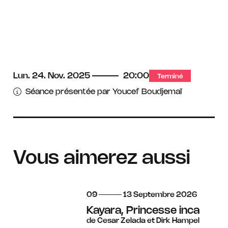
Lun.
24.
Nov.
2025
20:00
Terminé
Séance présentée par Youcef Boudjemaï
Vous aimerez aussi
du
au
septembre
09
13
Septembre
2026
Kayara, Princesse inca
de Cesar Zelada et Dirk Hampel