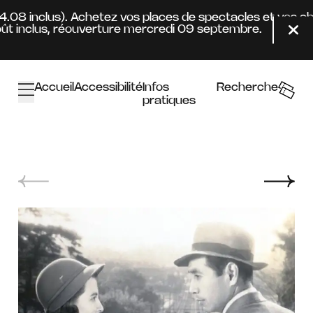
Aller au contenu principal
24.08 inclus). Achetez vos places de spectacles et vos a
t inclus, réouverture mercredi 09 septembre.
Fer
Accueil
Accessibilité
Infos
Recherche
pratiques