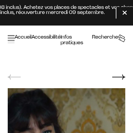
Aller au contenu principal
08 inclus). Achetez vos places de spectacles et vos abon
clus, réouverture mercredi 09 septembre.
Fer
Accueil
Accessibilité
Infos
Recherche
pratiques