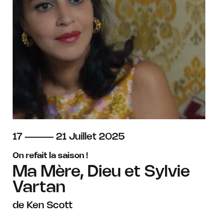
du
au
juillet
17
21
Juillet
2025
On refait la saison !
Ma Mère, Dieu et Sylvie
Vartan
de Ken Scott