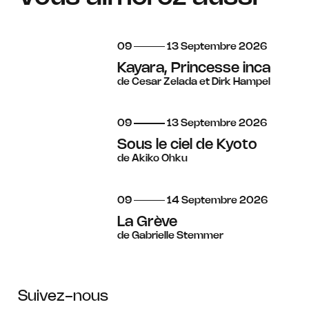
du
au
septembre
09
13
Septembre
2026
Kayara, Princesse inca
de Cesar Zelada et Dirk Hampel
du
au
septembre
09
13
Septembre
2026
Sous le ciel de Kyoto
de Akiko Ohku
du
au
septembre
09
14
Septembre
2026
La Grève
de Gabrielle Stemmer
Suivez-nous