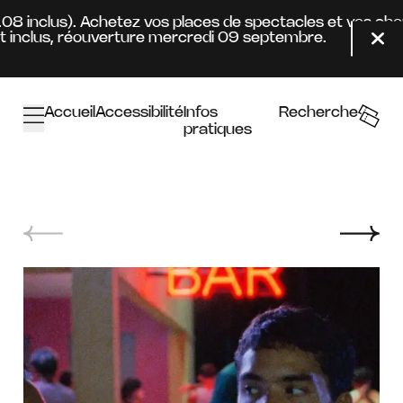
Aller au contenu principal
.08 inclus). Achetez vos places de spectacles et vos abo
inclus, réouverture mercredi 09 septembre.
Fer
Accueil
Accessibilité
Infos
Recherche
pratiques