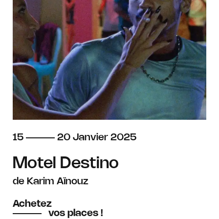
du
au
janvier
15
20
Janvier
2025
Motel Destino
de Karim Aïnouz
Achetez
vos places !