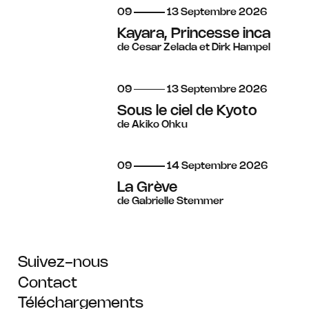
du
au
septembre
09
13
Septembre
2026
Kayara, Princesse inca
de Cesar Zelada et Dirk Hampel
du
au
septembre
09
13
Septembre
2026
Sous le ciel de Kyoto
de Akiko Ohku
du
au
septembre
09
14
Septembre
2026
La Grève
de Gabrielle Stemmer
Suivez-nous
Contact
Téléchargements