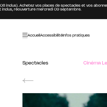
Aller au contenu principal
8 inclus). Achetez vos places de spectacles et vos abonneme
lus, réouverture mercredi 09 septembre.
Accueil
Accessibilité
Infos pratiques
Spectacles
Cinéma Le