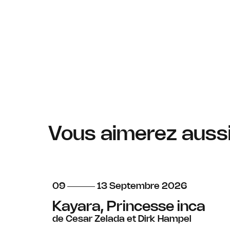
Vous aimerez auss
du
au
septembre
09
13
Septembre
2026
Kayara, Princesse inca
de Cesar Zelada et Dirk Hampel