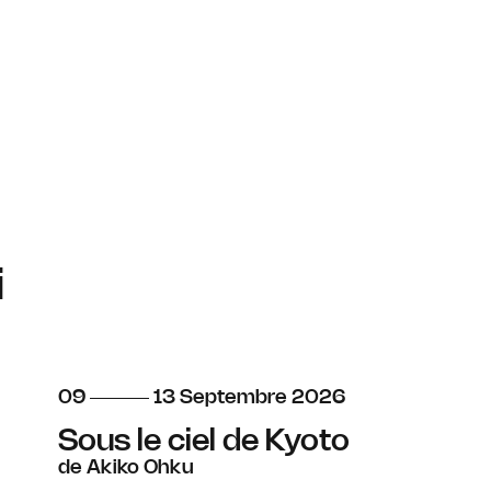
i
du
au
septembre
09
13
Septembre
2026
Sous le ciel de Kyoto
de Akiko Ohku