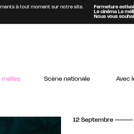
nts à tout moment sur notre site.
Fermeture estivale :
Ac
Le cinéma Le méliès
es
Information :
Nous vous souhaitons u
 méliès
Scène nationale
Avec l
du
septembre
12
Septembre