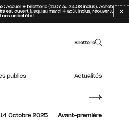
cueil & billetterie (11.07 au 24.08 inclus). Achetez vos pl
t ouvert jusqu'au mardi 4 août inclus, réouverture mercre
Fer
n bel été !
Billetterie
es publics
Actualités
au
octobre
14
Octobre
2025
Avant-première