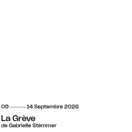
du
au
septembre
09
14
Septembre
2026
La Grève
de Gabrielle Stemmer