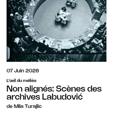
juin
07
Juin
2026
L'œil du méliès
Non alignés: Scènes des
archives Labudović
de Mila Turajlic