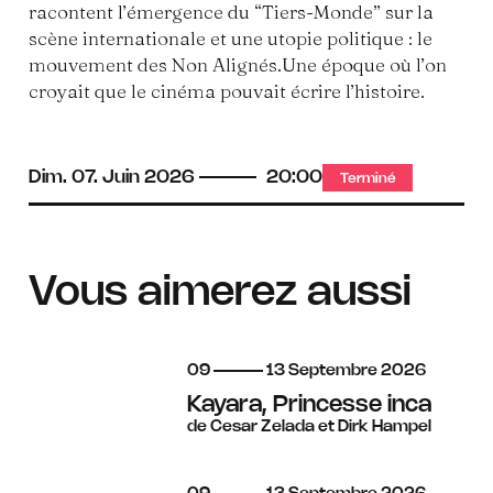
racontent l’émergence du “Tiers-Monde” sur la
scène internationale et une utopie politique : le
mouvement des Non Alignés.Une époque où l’on
croyait que le cinéma pouvait écrire l’histoire.
Dim.
07.
Juin
2026
20:00
Terminé
Vous aimerez aussi
du
au
septembre
09
13
Septembre
2026
Kayara, Princesse inca
de Cesar Zelada et Dirk Hampel
du
au
septembre