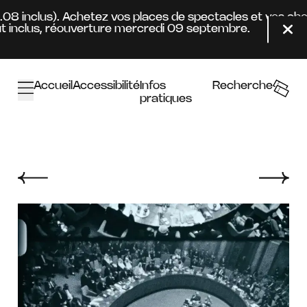
Aller au contenu principal
4.08 inclus). Achetez vos places de spectacles et vos ab
inclus, réouverture mercredi 09 septembre.
Fer
Accueil
Accessibilité
Infos
Recherche
pratiques