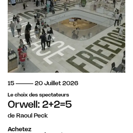
du
au
juillet
15
20
Juillet
2026
Le choix des spectateurs
Orwell: 2+2=5
de Raoul Peck
Achetez