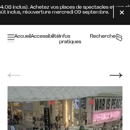
Aller au contenu principal
24.08 inclus). Achetez vos places de spectacles et vos a
t inclus, réouverture mercredi 09 septembre.
Fer
Accueil
Accessibilité
Infos
Recherche
pratiques