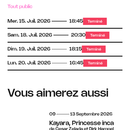
Tout public
Mer.
15.
Juil.
2026
18:45
Terminé
Sam.
18.
Juil.
2026
20:30
Terminé
Dim.
19.
Juil.
2026
18:15
Terminé
Lun.
20.
Juil.
2026
16:45
Terminé
Vous aimerez aussi
du
au
septembre
09
13
Septembre
2026
Kayara, Princesse inca
de Cesar Zelada et Dirk Hampel