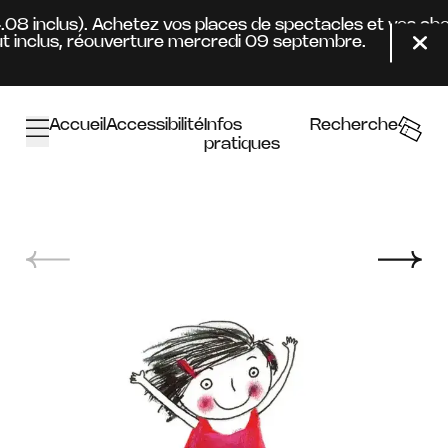
Aller au contenu principal
4.08 inclus). Achetez vos places de spectacles et vos a
 inclus, réouverture mercredi 09 septembre.
Fer
Accueil
Accessibilité
Infos
Recherche
pratiques