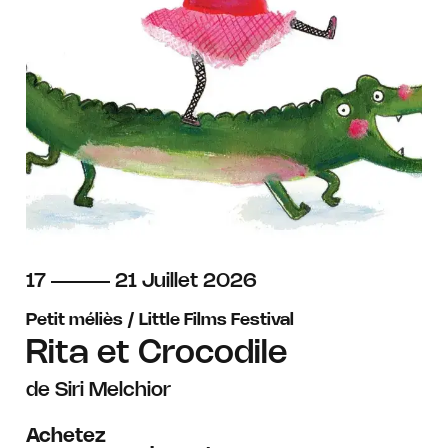
du
au
juillet
17
21
Juillet
2026
Petit méliès / Little Films Festival
Rita et Crocodile
de Siri Melchior
Achetez