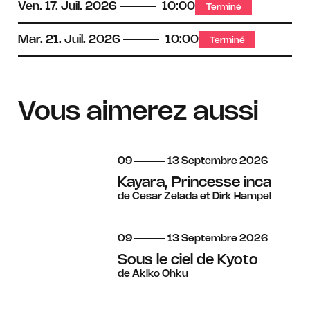
Ven.
17.
Juil.
2026
10:00
Terminé
Mar.
21.
Juil.
2026
10:00
Terminé
Vous aimerez aussi
du
au
septembre
09
13
Septembre
2026
Kayara, Princesse inca
de Cesar Zelada et Dirk Hampel
du
au
septembre
09
13
Septembre
2026
Sous le ciel de Kyoto
de Akiko Ohku