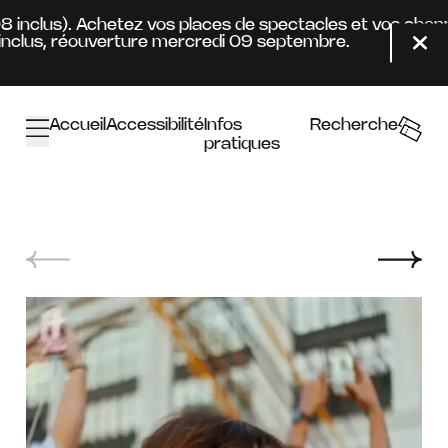
Aller au contenu principal
08 inclus). Achetez vos places de spectacles et vos abon
clus, réouverture mercredi 09 septembre.
Fer
Accueil
Accessibilité
Infos
Recherche
pratiques