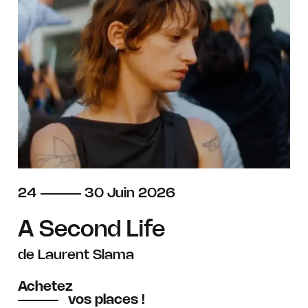
du
au
juin
24
30
Juin
2026
A Second Life
de Laurent Slama
Achetez
vos places !