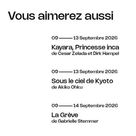
Vous aimerez aussi
du
au
septembre
09
13
Septembre
2026
Kayara, Princesse inca
de Cesar Zelada et Dirk Hampel
du
au
septembre
09
13
Septembre
2026
Sous le ciel de Kyoto
de Akiko Ohku
du
au
septembre
09
14
Septembre
2026
La Grève
de Gabrielle Stemmer