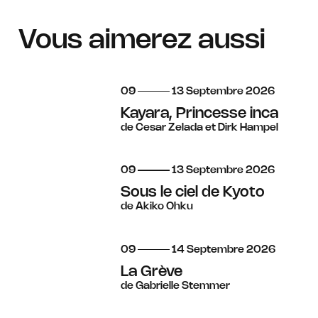
Vous aimerez aussi
du
au
septembre
09
13
Septembre
2026
Kayara, Princesse inca
de Cesar Zelada et Dirk Hampel
du
au
septembre
09
13
Septembre
2026
Sous le ciel de Kyoto
de Akiko Ohku
du
au
septembre
09
14
Septembre
2026
La Grève
de Gabrielle Stemmer