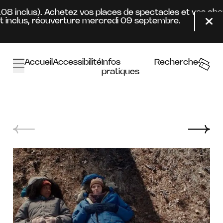
Aller au contenu principal
4.08 inclus). Achetez vos places de spectacles et vos ab
inclus, réouverture mercredi 09 septembre.
Fer
Accueil
Accessibilité
Infos
Recherche
pratiques