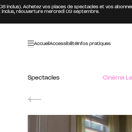
Aller au contenu principal
 inclus). Achetez vos places de spectacles et vos abonnemen
us, réouverture mercredi 09 septembre.
Accueil
Accessibilité
Infos pratiques
Spectacles
Cinéma Le