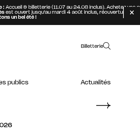
ueil & billetterie (11.07 au 24.08 inclus). Achetez vos pla
 ouvert jusqu'au mardi 4 août inclus, réouverture mercred
Fer
 bel été !
Billetterie
es publics
Actualités
026