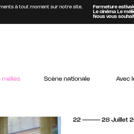
ts à tout moment sur notre site.
Fermeture estivale :
Acc
Le cinéma Le méliès
est
Information :
Nous vous souhaitons un
 méliès
Scène nationale
Avec l
du
au
juillet
22
28
Juillet
2