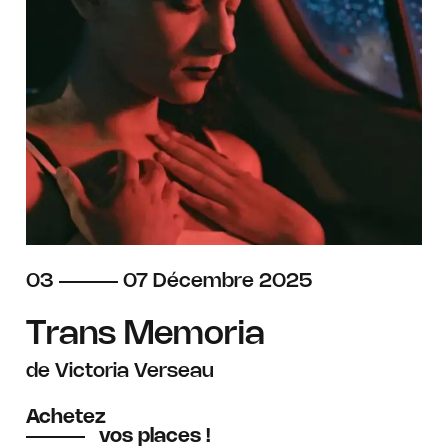
du
au
décembre
03
07
Décembre
2025
Trans Memoria
de Victoria Verseau
Achetez
vos places !