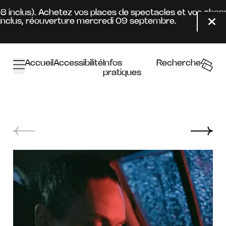
Aller au contenu principal
08 inclus). Achetez vos places de spectacles et vos abon
nclus, réouverture mercredi 09 septembre.
Fer
Accueil
Accessibilité
Infos
Recherche
pratiques