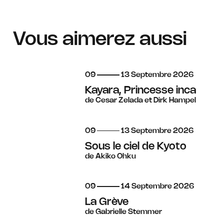
Vous aimerez aussi
du
au
septembre
09
13
Septembre
2026
Kayara, Princesse inca
de Cesar Zelada et Dirk Hampel
du
au
septembre
09
13
Septembre
2026
Sous le ciel de Kyoto
de Akiko Ohku
du
au
septembre
09
14
Septembre
2026
La Grève
de Gabrielle Stemmer